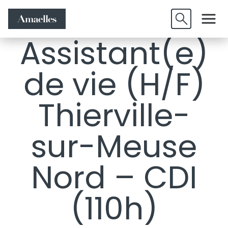
Offres
Candidature
Valider
d'emplois
spontanée
Assistant(e)
de vie (H/F)
Thierville-
sur-Meuse
Nord – CDI
(110h)