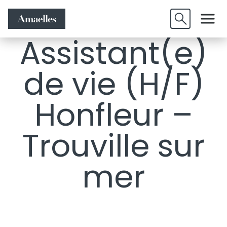
Offres
Candidature
Valider
d'emplois
spontanée
Assistant(e)
de vie (H/F)
Honfleur –
Trouville sur
mer