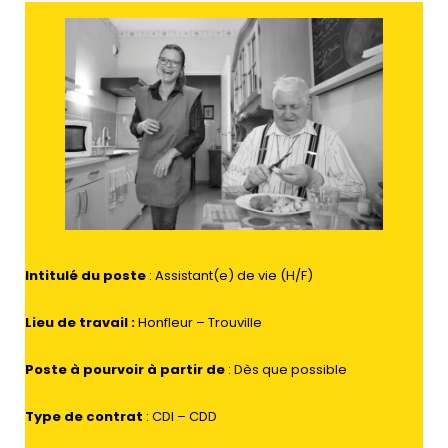
Intitulé du poste
: Assistant(e) de vie (H/F)
Lieu de travail
:
Honfleur – Trouville
Poste à pourvoir à partir de
: Dès que possible
Type de contrat
: CDI – CDD