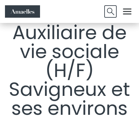
Offres
Candidature
Valider
d'emplois
spontanée
Auxiliaire de
vie sociale
(H/F)
Savigneux et
ses environs