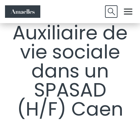
Offres
Candidature
Valider
d'emplois
spontanée
Auxiliaire de
vie sociale
dans un
SPASAD
(H/F) Caen