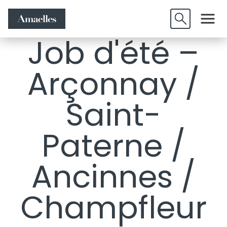
Offres
Candidature
Valider
d'emplois
spontanée
Job d'été –
Arçonnay /
Saint-
Paterne /
Ancinnes /
Champfleur