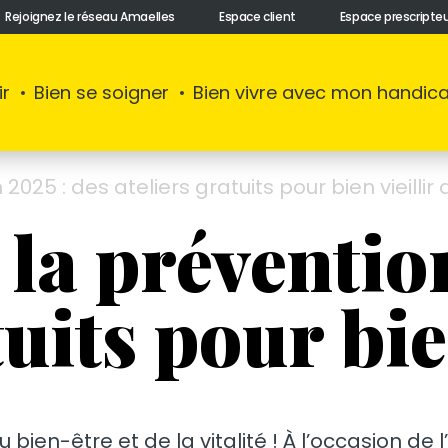
Rejoignez le réseau Amaelles
Espace client
Espace prescripte
ir
Bien se soigner
Bien vivre avec mon handic
025 : des ateliers gratuits pour bien vieillir
la prévention
uits pour bie
bien-être et de la vitalité ! À l’occasion de