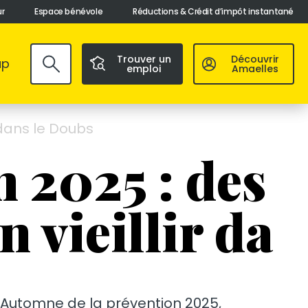
ur
Espace bénévole
Réductions & Crédit d’impôt instantané
Trouver un
Découvrir
ap
emploi
Amaelles
Valider
 dans le Doubs
 2025 : des
n vieillir da
 l’Automne de la prévention 2025,