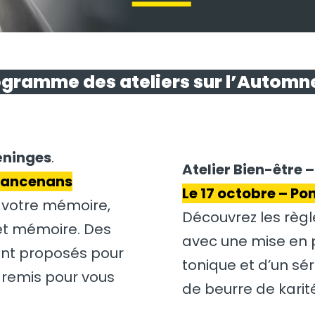
ogramme des ateliers sur l’Automn
éninges
.
Atelier Bien-être 
 Mancenans
Le 17 octobre – P
votre mémoire,
Découvrez les règ
 et mémoire. Des
avec une mise en p
ont proposés pour
tonique et d’un sé
a remis pour vous
de beurre de karité