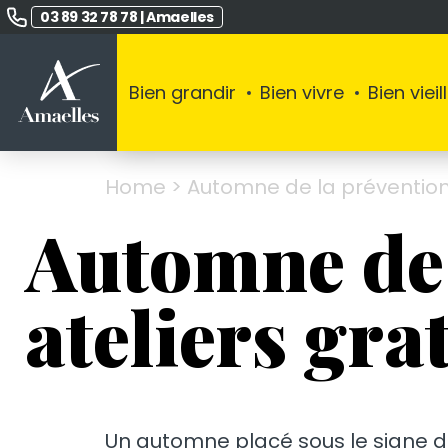
03 89 32 78 78
|
Amaelles
Bien grandir
Bien vivre
Bien vieill
Home
>
Automne de la prévention 2
Automne de 
ateliers grat
Un automne placé sous le signe du 