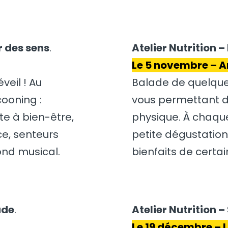
r des sens
.
Atelier Nutrition
Le 5 novembre – 
veil ! Au
Balade de quelques
ooning :
vous permettant d’a
e à bien-être,
physique. À chaqu
e, senteurs
petite dégustation 
ond musical.
bienfaits de certai
ude
.
Atelier Nutrition 
Le 19 décembre – 