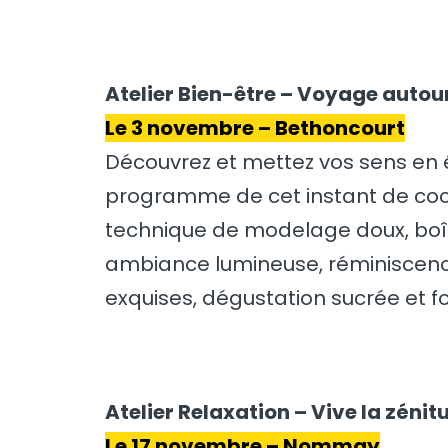
Atelier Bien-être – Voyage autou
Le 3 novembre – Bethoncourt
Découvrez et mettez vos sens en é
programme de cet instant de coc
technique de modelage doux, boît
ambiance lumineuse, réminiscenc
exquises, dégustation sucrée et f
Atelier Relaxation – Vive la zénit
Le 17 novembre – Nommay