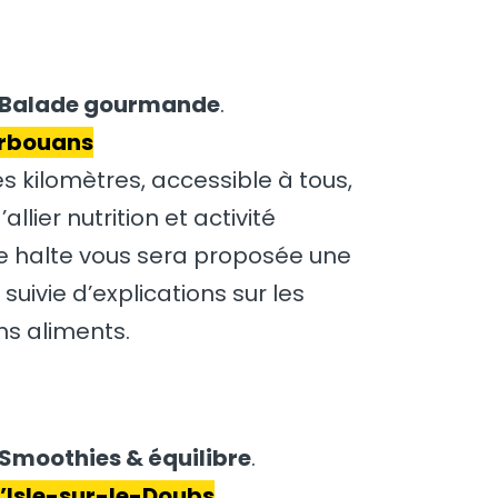
 – Balade gourmande
.
Arbouans
 kilomètres, accessible à tous,
llier nutrition et activité
e halte vous sera proposée une
suivie d’explications sur les
ns aliments.
– Smoothies & équilibre
.
L’Isle-sur-le-Doubs