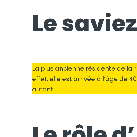
Le saviez
La plus ancienne résidente de la
effet, elle est arrivée à l’âge de 4
autant.
Le rôle d