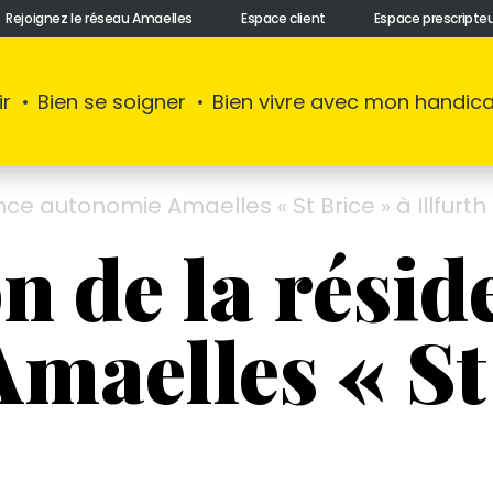
Rejoignez le réseau Amaelles
Espace client
Espace prescripte
ir
Bien se soigner
Bien vivre avec mon handic
ce autonomie Amaelles « St Brice » à Illfurth
n de la résid
maelles « St 