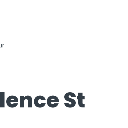
ur
dence St