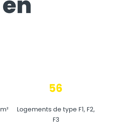
 en
56
 m²
Logements de type F1, F2,
F3