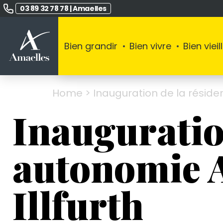
03 89 32 78 78
|
Amaelles
Bien grandir
Bien vivre
Bien vieill
Home
>
Inauguration de la résiden
Inauguratio
autonomie A
Illfurth