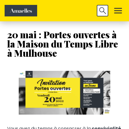
Trouver un
Découvrir
Valider
emploi
Amaelles
20 mai : Portes ouvertes à
la Maison du Temps Libre
à Mulhouse
Vous avez du temps à consacrer à la
convivialité