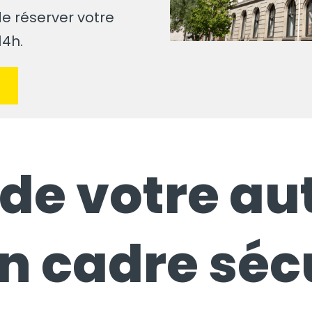
de réserver votre
14h.
z de votre a
n cadre séc