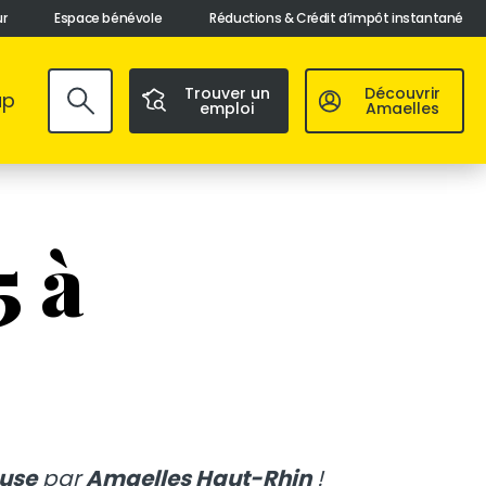
ur
Espace bénévole
Réductions & Crédit d’impôt instantané
Trouver un
Découvrir
ap
emploi
Amaelles
Valider
5 à
ouse
par
Amaelles Haut-Rhin
!