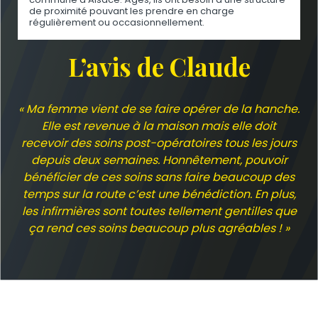
de proximité pouvant les prendre en charge
régulièrement ou occasionnellement.
L’avis de Claude
« Ma femme vient de se faire opérer de la hanche.
Elle est revenue à la maison mais elle doit
recevoir des soins post-opératoires tous les jours
depuis deux semaines. Honnêtement, pouvoir
bénéficier de ces soins sans faire beaucoup des
temps sur la route c’est une bénédiction. En plus,
les infirmières sont toutes tellement gentilles que
ça rend ces soins beaucoup plus agréables ! »