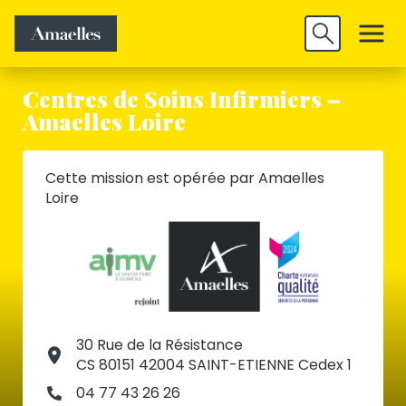
Trouver un
Découvrir
Valider
emploi
Amaelles
Centres de Soins Infirmiers –
Amaelles Loire
Cette mission est opérée par Amaelles
Loire
30 Rue de la Résistance
CS 80151 42004 SAINT-ETIENNE Cedex 1
04 77 43 26 26