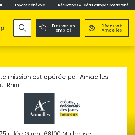
ur
Espace bénévole
Réductions & Crédit d’impôt instantané
Trouver un
Découvrir
ap
emploi
Amaelles
Valider
te mission est opérée par Amaelles
t-Rhin
75 allée Gluck, 68100 Mulhouse