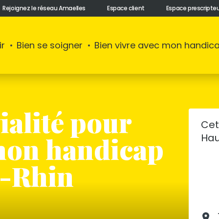
Rejoignez le réseau Amaelles
Espace client
Espace prescripte
ir
Bien se soigner
Bien vivre avec mon handic
ialité pour
Cet
 mon handicap
Hau
t-Rhin