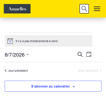
Trouver un
Découvrir
Valider
emploi
Amaelles
Évènements
Il n’y a pas d’évènements à venir.
for
Notice
août
Rech
Nav
8/7/2026
Recherche
Jour
7,
de
Sélectionnez
et
2026
vue
une
Jour suivant
Jour précédent
navig
Évè
date.
S’abonner au calendrier
de
vues