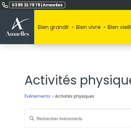
Panneau de gestion des cookies
03 89 32 78 78
|
Amaelles
Bien grandir
Bien vivre
Bien vieill
Activités physiqu
Évènements
Activités physiques
Évènemen
Recherch
Saisir
mot-