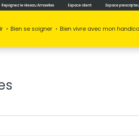
Rejoignez le réseau Amaelles
Espace client
Espace prescripte
ir
Bien se soigner
Bien vivre avec mon handic
es
ts
e