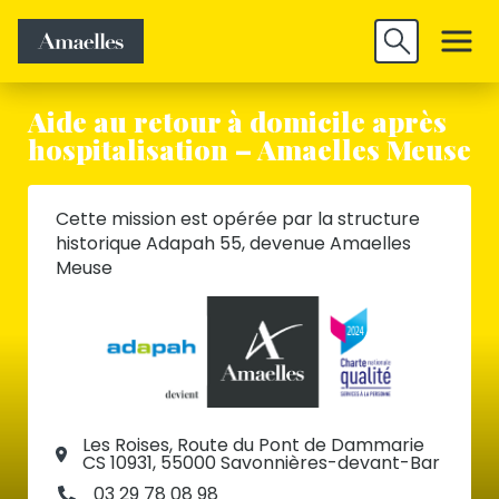
Trouver un
Découvrir
Valider
emploi
Amaelles
Aide au retour à domicile après
hospitalisation – Amaelles Meuse
Cette mission est opérée par la structure
historique Adapah 55, devenue Amaelles
Meuse
Les Roises, Route du Pont de Dammarie
CS 10931, 55000 Savonnières-devant-Bar
03 29 78 08 98