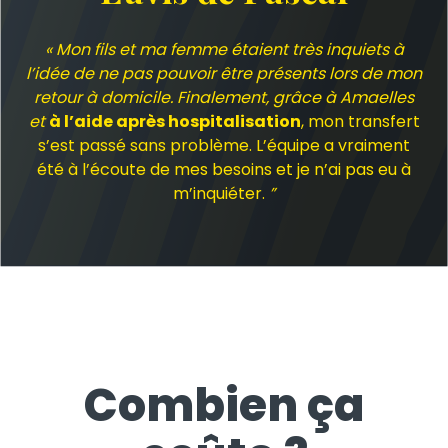
« Mon fils et ma femme étaient très inquiets à
l’idée de ne pas pouvoir être présents lors de mon
retour à domicile. Finalement, grâce à Amaelles
et
à l’aide après hospitalisation
, mon transfert
s’est passé sans problème. L’équipe a vraiment
été à l’écoute de mes besoins et je n’ai pas eu à
m’inquiéter.
”
Combien ça