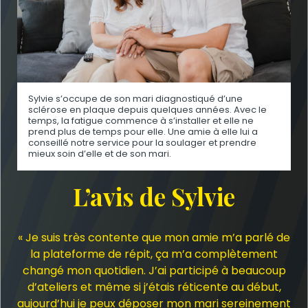
Sylvie s’occupe de son mari diagnostiqué d’une
sclérose en plaque depuis quelques années. Avec le
temps, la fatigue commence à s’installer et elle ne
prend plus de temps pour elle. Une amie à elle lui a
conseillé notre service pour la soulager et prendre
mieux soin d’elle et de son mari.
L’avis de Sylvie
« Je suis très contente que mon amie m’a parlé de
la plateforme de répit, ça m’a complètement
changé mon quotidien. J’ai participé à beaucoup
d’ateliers et même si j’étais réticente au début,
aujourd’hui je peux déposer mon mari sereinement