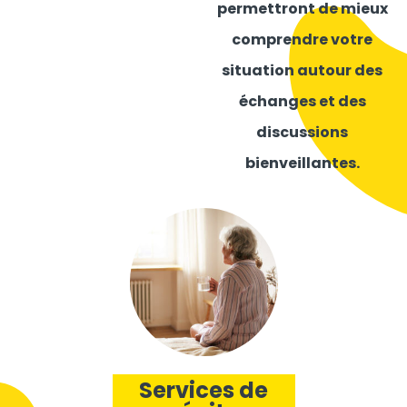
permettront de mieux
comprendre votre
situation autour des
échanges et des
discussions
bienveillantes.
Services de