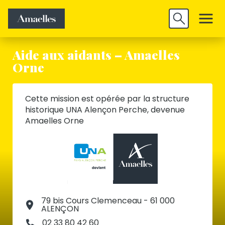
Trouver un
Découvrir
Valider
emploi
Amaelles
Aide aux aidants – Amaelles
Orne
Cette mission est opérée par la structure
historique UNA Alençon Perche, devenue
Amaelles Orne
79 bis Cours Clemenceau - 61 000
ALENÇON
02 33 80 42 60