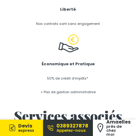
Liberté
Nos contrats sont sans engagement
Économique et Pratique
50% de crédit d’impôts*
+ Pas de gestion administrative
Services associés
Amaelles
Faites appel à Amaelles
Devis
0389327878
près de
express
Appelez-nous
chez
moi