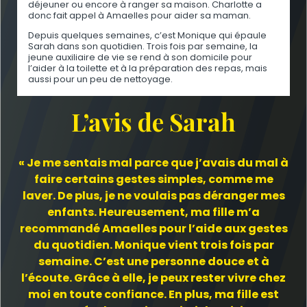
déjeuner ou encore à ranger sa maison. Charlotte a
donc fait appel à Amaelles pour aider sa maman.
Depuis quelques semaines, c’est Monique qui épaule
Sarah dans son quotidien. Trois fois par semaine, la
jeune auxiliaire de vie se rend à son domicile pour
l’aider à la toilette et à la préparation des repas, mais
aussi pour un peu de nettoyage.
L’avis de Sarah
« Je me sentais mal parce que j’avais du mal à
faire certains gestes simples, comme me
laver. De plus, je ne voulais pas déranger mes
enfants. Heureusement, ma fille m’a
recommandé Amaelles pour l’aide aux gestes
du quotidien. Monique vient trois fois par
semaine. C’est une personne douce et à
l’écoute. Grâce à elle, je peux rester vivre chez
moi en toute confiance. En plus, ma fille est