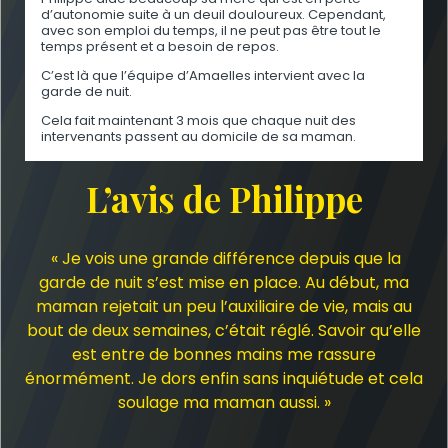
d’autonomie suite à un deuil douloureux. Cependant,
avec son emploi du temps, il ne peut pas être tout le
temps présent et a besoin de repos.
C’est là que l’équipe d’Amaelles intervient avec la
garde de nuit.
Cela fait maintenant 3 mois que chaque nuit des
intervenants passent au domicile de sa maman.
L’avis de Philippe
« Je vois une grande différence depuis que la
garde de nuit s’est mise en place. Au début, ma
maman rejetait un peu l’auxiliaire de vie, mais au
bout de deux semaines, c’était réglé. Savoir qu’elle
est entre de bonnes mains me rassure
énormément. Je dors enfin sans inquiétude et cela
soulage ma maman aussi. »