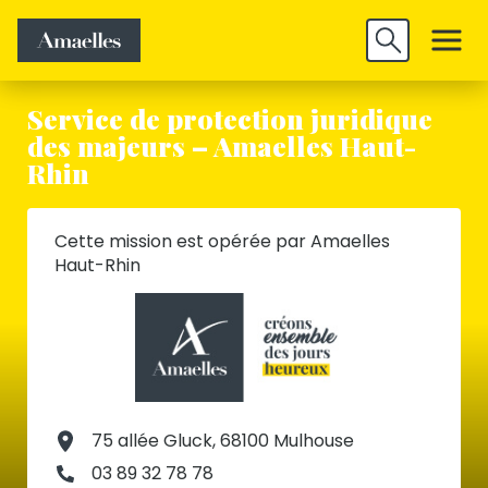
Trouver un
Découvrir
Valider
emploi
Amaelles
Service de protection juridique
des majeurs – Amaelles Haut-
Rhin
Cette mission est opérée par Amaelles
Haut-Rhin
75 allée Gluck, 68100 Mulhouse
03 89 32 78 78