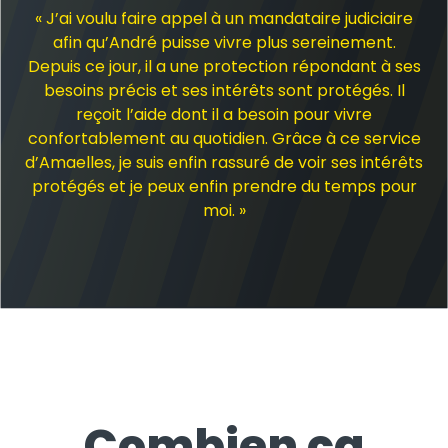
« J’ai voulu faire appel à un mandataire judiciaire
afin qu’André puisse vivre plus sereinement.
Depuis ce jour, il a une protection répondant à ses
besoins précis et ses intérêts sont protégés. Il
reçoit l’aide dont il a besoin pour vivre
confortablement au quotidien. Grâce à ce service
d’Amaelles, je suis enfin rassuré de voir ses intérêts
protégés et je peux enfin prendre du temps pour
moi. »
Combien ça