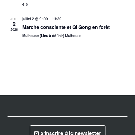
€10
vues
juillet 2 @ 9h00
-
11h30
JUIL
Évèn
2
Marche consciente et Qi Gong en forêt
2026
Mulhouse (Lieu à définir)
Mulhouse
S’inscrire à la newsletter