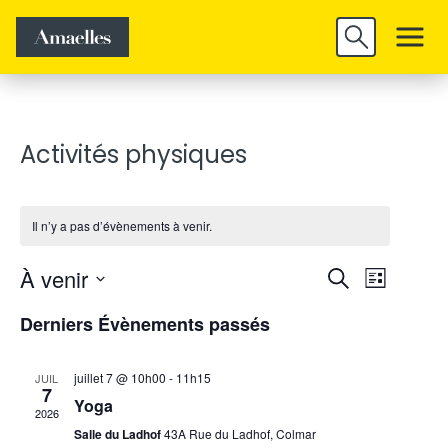
Trouver un
Découvrir
Valider
emploi
Amaelles
Activités physiques
Il n’y a pas d’évènements à venir.
Rech
Nav
À venir
Recherche
Liste
de
Sélectionnez
et
Derniers Évènements passés
vue
une
navig
Évè
date.
juillet 7 @ 10h00
-
11h15
JUIL
7
Yoga
2026
de
Salle du Ladhof
43A Rue du Ladhof, Colmar