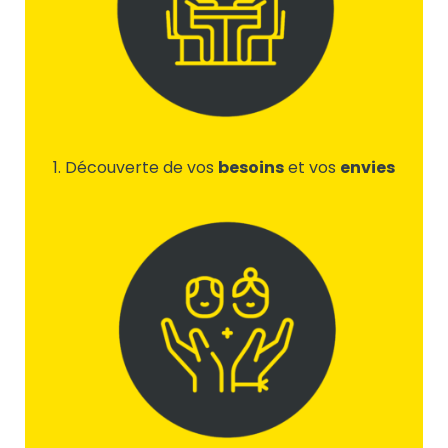
Découverte de vos
besoins
et vos
envies