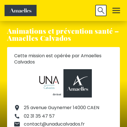
Trouver un
Découvrir
Valider
emploi
Amaelles
Animations et prévention santé –
Amaelles Calvados
Cette mission est opérée par Amaelles
Calvados
25 avenue Guynemer 14000 CAEN
02 31 35 47 57
contact@unaducalvados.fr