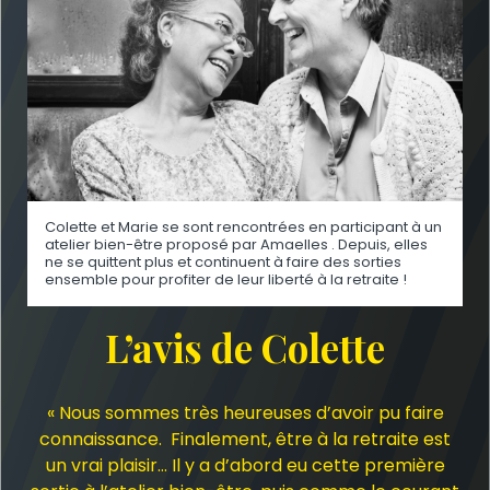
Colette et Marie se sont rencontrées en participant à un
atelier bien-être proposé par Amaelles . Depuis, elles
ne se quittent plus et continuent à faire des sorties
ensemble pour profiter de leur liberté à la retraite !
L’avis de Colette
« Nous sommes très heureuses d’avoir pu faire
connaissance. Finalement, être à la retraite est
un vrai plaisir… Il y a d’abord eu cette première