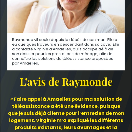
Raymonde vit seule depuis le décès de son mari. Elle a
eu quelques frayeurs en descendant dans sa cave. Elle
a contacté Virginie d’Amaelles, qui s’occupe déjà de
son dossier pour les prestations de ménage, afin de
connaître les solutions de téléassistance proposées
par Amaelles.
L’avis de Raymonde
« Faire appel à Amaelles pour ma solution de
téléassistance
a été une évidence, puisque
que je suis déjà cliente pour l’entretien de mon
logement. Virginie m’a expliqué les différents
produits existants, leurs avantages et la