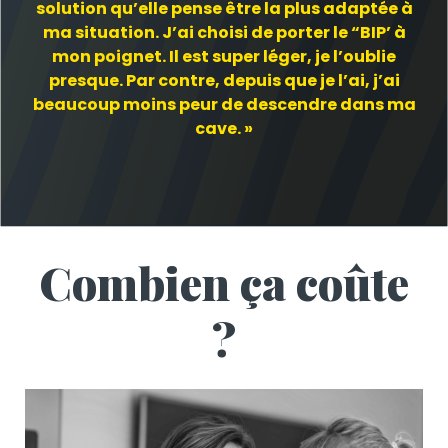
solution qu’elle pense être la plus adaptée à
ma situation. J’ai choisi de porter le “
BIP
’ à
mon poignet. Il est super léger, je l’oublie
presque. Par contre, depuis que je l’ai, j’ai
beaucoup moins peur de descendre dans ma
cave. »
Combien ça coûte
?