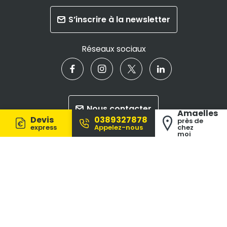
S’inscrire à la newsletter
Réseaux sociaux
Nous contacter
Amaelles
Devis
0389327878
près de
express
Appelez-nous
chez
moi
Gestion de cookies
Politique de protection des données
Mentions légales
Les podcasts d'Amaelles
On parle de nous dans la presse